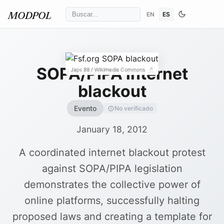
EN
ES
MODPOL
SOPA/PIPA internet
Japs 88
/ Wikimedia Commons
↗
blackout
Evento
No verificado
January 18, 2012
A coordinated internet blackout protest
against SOPA/PIPA legislation
demonstrates the collective power of
online platforms, successfully halting
proposed laws and creating a template for