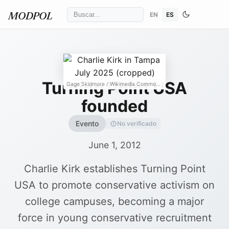
EN
ES
MODPOL
Turning Point USA
Gage Skidmore
/ Wikimedia Commons
↗
founded
Evento
No verificado
June 1, 2012
Charlie Kirk establishes Turning Point
USA to promote conservative activism on
college campuses, becoming a major
force in young conservative recruitment