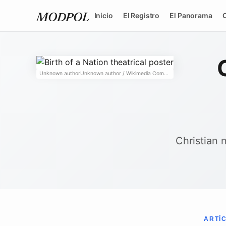
Inicio
El Registro
El Panorama
MODPOL
Unknown authorUnknown author
/ Wikimedia Commons
↗
Christian 
ARTÍ