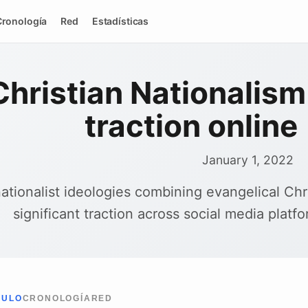
Cronología
Red
Estadísticas
Christian Nationalism
traction online
January 1, 2022
nationalist ideologies combining evangelical Chr
significant traction across social media platfo
CULO
CRONOLOGÍA
RED