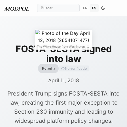
EN
ES
MODPOL
FOSTA-SESTA signed
The White House from Washington, DC
/ Wikimedia Commons
↗
into law
Evento
No verificado
April 11, 2018
President Trump signs FOSTA-SESTA into
law, creating the first major exception to
Section 230 immunity and leading to
widespread platform policy changes.